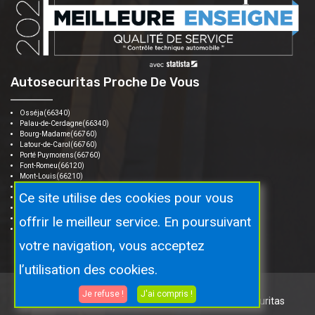
Autosecuritas Proche De Vous
Osséja(66340)
Palau-de-Cerdagne(66340)
Bourg-Madame(66760)
Latour-de-Carol(66760)
Porté Puymorens(66760)
Font-Romeu(66120)
Mont-Louis(66210)
Les Angles(66210)
Ce site utilise des cookies pour vous
Formiguères(66210)
Mijanes(09460)
offrir le meilleur service. En poursuivant
Saillagouse(66800)
Sainte-Léocadie(66800)
votre navigation, vous acceptez
l’utilisation des cookies.
Je refuse !
J'ai compris !
Copyright © 2026 Tous droits réservés.
Par Autosecuritas