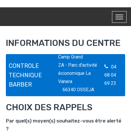
INFORMATIONS DU CENTRE
16 avenue de
Camp Grand
CONTROLE
ZA - Parc d'activité
04
écionomique La
TECHNIQUE
68 04
Vanera
69 23
BARBER
66340 OSSEJA
CHOIX DES RAPPELS
Par quel(s) moyen(s) souhaitez-vous être alerté
?